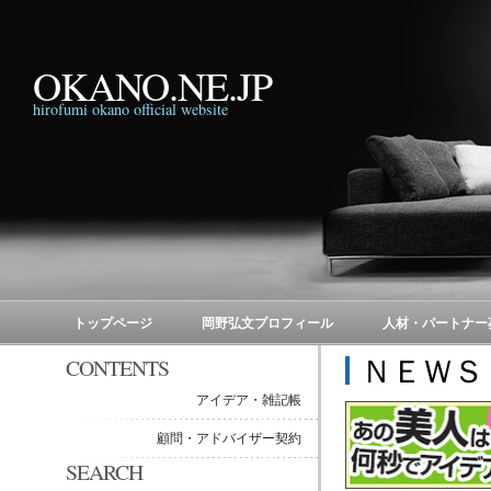
OKANO.NE.JP
hirofumi okano official website
トップページ
岡野弘文プロフィール
人材・パートナー
ＮＥＷＳ
CONTENTS
アイデア・雑記帳
顧問・アドバイザー契約
SEARCH